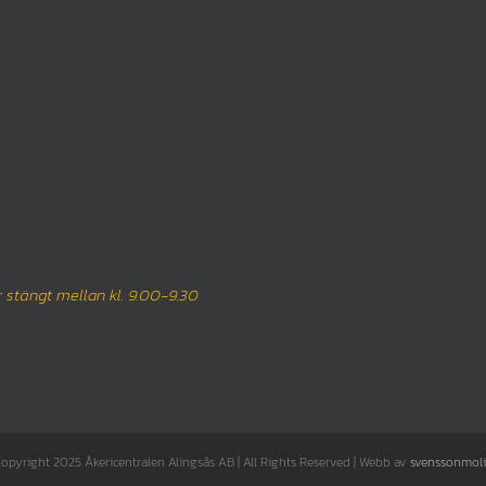
 stängt mellan kl. 9.00-9.30
opyright 2025 Åkericentralen Alingsås AB | All Rights Reserved | Webb av
svenssonmol