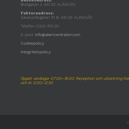
Bultgatan 2, 441 38 ALINGSÅS
Fakturaadress:
Sävelundsgatan 10 B, 441 38 ALINGSÅS
Telefon: 0322-159 20
E-post:
info@akericentralen.com
Cookiepolicy
Integritetspolicy
Öppet vardagar 07.00–16.00. Reception och utlastning har
och kl 12.00-12.30
C