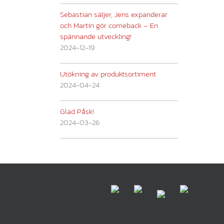
Sebastian säljer, Jens expanderar
och Martin gör comeback – En
spännande utveckling!
2024-12-19
Utökning av produktsortiment
2024-04-24
Glad Påsk!
2024-03-26