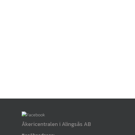
Åkericentralen i Alingsås AB
Besöksadress: