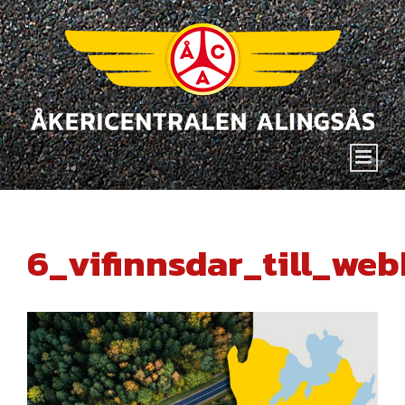
Fortsätt
till
innehållet
6_vifinnsdar_till_web