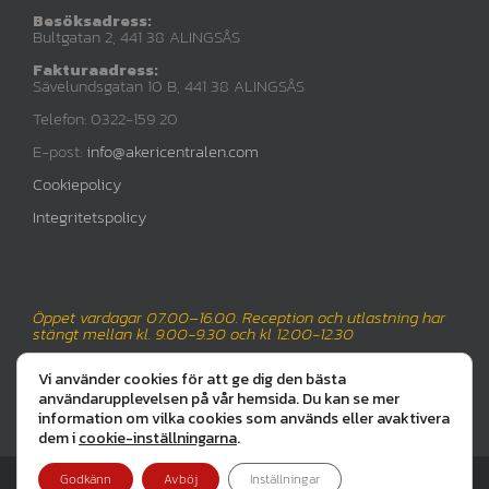
Besöksadress:
Bultgatan 2, 441 38 ALINGSÅS
Fakturaadress:
Sävelundsgatan 10 B, 441 38 ALINGSÅS
Telefon: 0322-159 20
E-post:
info@akericentralen.com
Cookiepolicy
Integritetspolicy
Öppet vardagar 07.00–16.00. Reception och utlastning har
stängt mellan kl. 9.00-9.30 och kl 12.00-12.30
Vi använder cookies för att ge dig den bästa
användarupplevelsen på vår hemsida. Du kan se mer
information om vilka cookies som används eller avaktivera
dem i
cookie-inställningarna
.
Godkänn
Avböj
Inställningar
Copyright 2025 Åkericentralen Alingsås AB | All Rights Reserved | Webb av