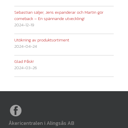
Sebastian säljer, Jens expanderar och Martin gör
comeback – En spännande utveckling!
2024-12-19
Utökning av produktsortiment
2024-04-24
Glad Påsk!
2024-03-26
Åkericentralen i Alingsås AB