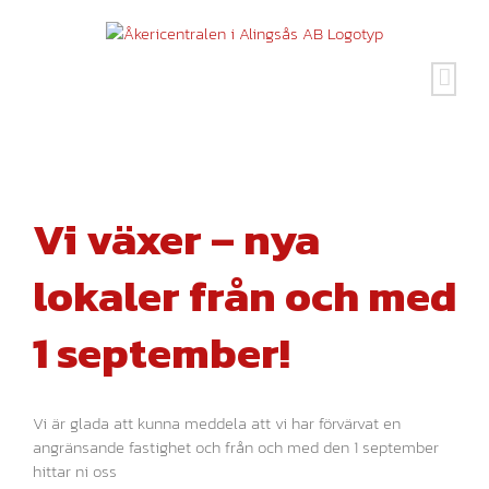
Fortsätt
till
innehållet
Visa
större
Vi växer – nya
bild
lokaler från och med
1 september!
Vi är glada att kunna meddela att vi har förvärvat en
angränsande fastighet och från och med den 1 september
hittar ni oss