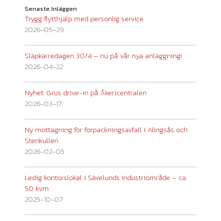
Senaste Inläggen
Trygg flytthjälp med personlig service
2026-05-29
Släpkärredagen 30/4 – nu på vår nya anläggning!
2026-04-22
Nyhet: Grus drive-in på Åkericentralen
2026-03-17
Ny mottagning för förpackningsavfall i Alingsås och
Stenkullen
2026-02-05
Åkericentralen i Alingsås AB
Ledig kontorslokal i Sävelunds Industriområde – ca
Besöksadress:
50 kvm
Bultgatan 2, 441 38 ALINGSÅS
2025-10-07
Fakturaadress:
Sävelundsgatan 10 B, 441 38 ALINGSÅS