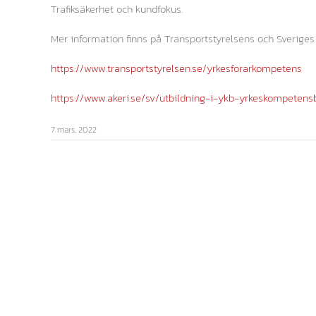
Trafiksäkerhet och kundfokus.
Mer information finns på Transportstyrelsens och Sverige
https://www.transportstyrelsen.se/yrkesforarkompetens
https://www.akeri.se/sv/utbildning-i-ykb-yrkeskompetens
7 mars, 2022
Åkericentralen i Alingsås AB
Besöksadress:
Bultgatan 2, 441 38 ALINGSÅS
Fakturaadress:
Sävelundsgatan 10 B, 441 38 ALINGSÅS
Telefon: 0322-159 20
E-post:
info@akericentralen.com