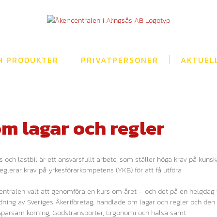
H PRODUKTER
PRIVATPERSONER
AKTUEL
om lagar och regler
och lastbil är ett ansvarsfullt arbete, som ställer höga krav på kuns
reglerar krav på yrkesförarkompetens (YKB) för att få utföra
entralen valt att genomföra en kurs om året – och det på en helgdag 
ledning av Sveriges Åkeriföretag, handlade om lagar och regler och den
 Sparsam körning, Godstransporter, Ergonomi och hälsa samt