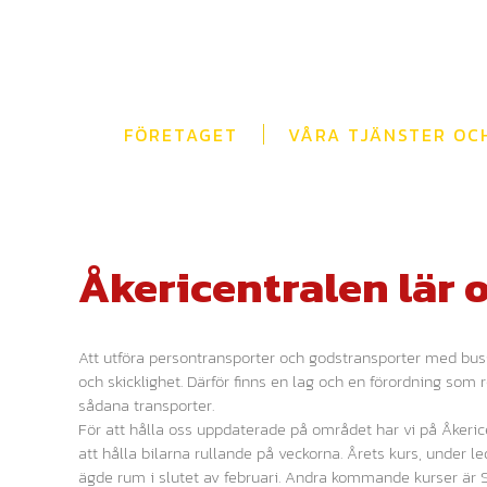
Fortsätt
till
innehållet
FÖRETAGET
VÅRA TJÄNSTER OC
Visa
större
Åkericentralen lär 
bild
Att utföra persontransporter och godstransporter med buss 
och skicklighet. Därför finns en lag och en förordning som 
sådana transporter.
För att hålla oss uppdaterade på området har vi på Åkeric
att hålla bilarna rullande på veckorna. Årets kurs, under 
ägde rum i slutet av februari. Andra kommande kurser är