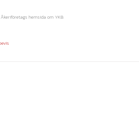
s Åkeriföretags hemsida om YKB:
bevis