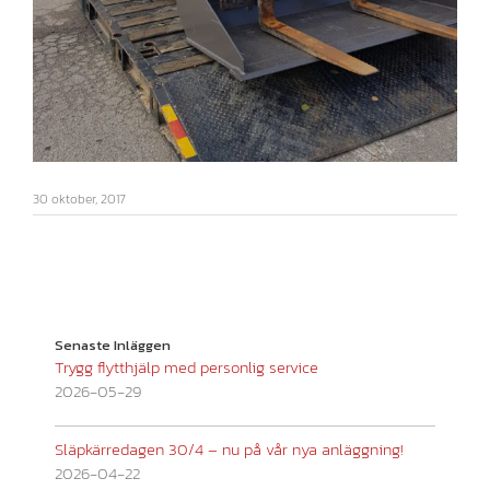
30 oktober, 2017
Senaste Inläggen
Trygg flytthjälp med personlig service
2026-05-29
Släpkärredagen 30/4 – nu på vår nya anläggning!
2026-04-22