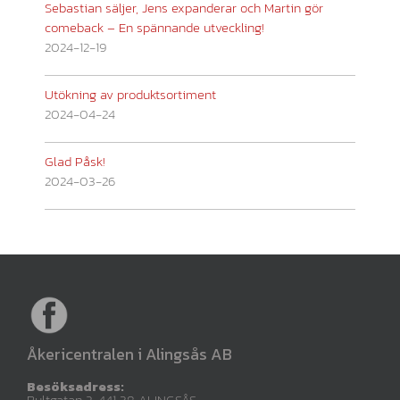
Sebastian säljer, Jens expanderar och Martin gör
comeback – En spännande utveckling!
2024-12-19
Utökning av produktsortiment
2024-04-24
Glad Påsk!
2024-03-26
Åkericentralen i Alingsås AB
Besöksadress:
Bultgatan 2, 441 38 ALINGSÅS