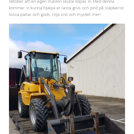
oktober att en egen maskin skulle köpas in. Med denna
kommer vi kunna hjälpa er lasta grus och jord på släpkärror,
lossa pallar och gods, röja snö och mycket mer!