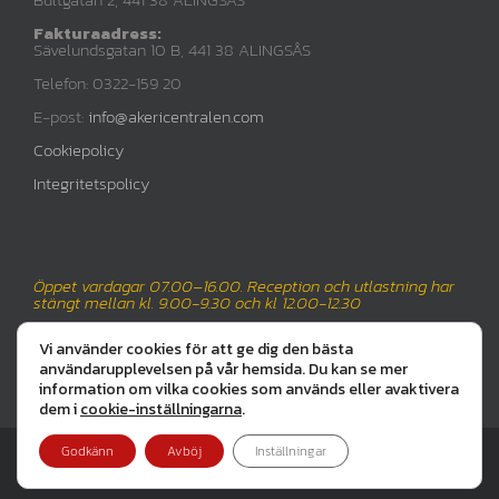
Fakturaadress:
Sävelundsgatan 10 B, 441 38 ALINGSÅS
Telefon: 0322-159 20
E-post:
info@akericentralen.com
Cookiepolicy
Integritetspolicy
Öppet vardagar 07.00–16.00. Reception och utlastning har
stängt mellan kl. 9.00-9.30 och kl 12.00-12.30
Vi använder cookies för att ge dig den bästa
användarupplevelsen på vår hemsida. Du kan se mer
information om vilka cookies som används eller avaktivera
dem i
cookie-inställningarna
.
Godkänn
Avböj
Inställningar
Copyright 2025 Åkericentralen Alingsås AB | All Rights Reserved | Webb av
svenssonmolin