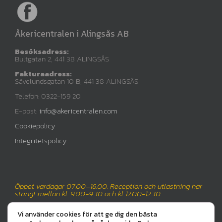
Åkericentralen i Alingsås AB
Besöksadress:
Bultgatan 2, 441 38 ALINGSÅS
Fakturaadress:
Sävelundsgatan 10 B, 441 38 ALINGSÅS
Telefon: 0322-159 20
E-post:
info@akericentralen.com
Cookiepolicy
Integritetspolicy
Öppet vardagar 07.00–16.00. Reception och utlastning har
stängt mellan kl. 9.00-9.30 och kl 12.00-12.30
Vi använder cookies för att ge dig den bästa