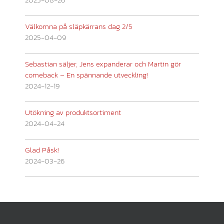
Välkomna på släpkärrans dag 2/5
2025-04-09
Sebastian säljer, Jens expanderar och Martin gör
comeback – En spännande utveckling!
2024-12-19
Utökning av produktsortiment
2024-04-24
Glad Påsk!
2024-03-26